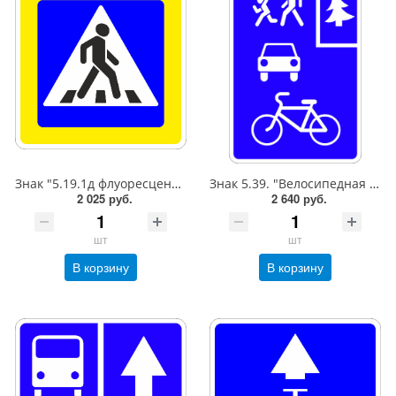
Знак "5.19.1д флуоресцентный Пешеходный переход (справа от дороги)",B=700Тип А Коммерческая (3 года),металл 0.8 мм
Знак 5.39. "Велосипедная зона",600*900Тип А (1б) Микропризм. (7-9 лет)металл 0.8 мм
2 025 руб.
2 640 руб.
шт
шт
В корзину
В корзину