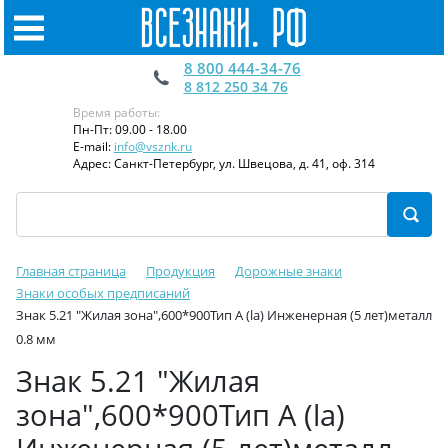
8 800 444-34-76
8 812 250 34 76
Время работы:
Пн-Пт: 09.00 - 18.00
E-mail:
info@vsznk.ru
Адрес: Санкт-Петербург, ул. Швецова, д. 41, оф. 314
Главная страница
Продукция
Дорожные знаки
Знаки особых предписаний
Знак 5.21 "Жилaя зoнa",600*900Тип А (la) Инженерная (5 лет)металл
0.8 мм
Знак 5.21 "Жилaя
зoнa",600*900Тип А (la)