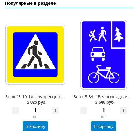
Популярные в разделе
Знак "5.19.1д флуоресцентный Пешеходный переход (справа от дороги)",B=700Тип А Коммерческая (3 года),металл 0.8 мм
Знак 5.39. "Велосипедная зона",600*900Тип А (1б) Микропризм. (7-9 лет)металл 0.8 мм
2 025 руб.
2 640 руб.
шт
шт
В корзину
В корзину