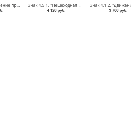
Знак 4.1.1. "Движение прямо",D=900, Тип А Коммерческая (3 года),металл 0.8 мм
Знак 4.5.1. "Пешеходная дорожка",D=900, Тип А (1б) Микропризм. (7-9 лет)металл 0.8 мм
б.
4 120 руб.
3 700 руб.