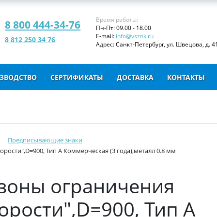
Время работы:
8 800 444-34-76
Пн-Пт: 09.00 - 18.00
E-mail:
info@vsznk.ru
8 812 250 34 76
Адрес: Санкт-Петербург, ул. Швецова, д. 41
ЗВОДСТВО
СЕРТИФИКАТЫ
ДОСТАВКА
КОНТАКТЫ
Предписывающие знаки
рости",D=900, Тип А Коммерческая (3 года),металл 0.8 мм
ц зоны ограничения
рости",D=900, Тип А