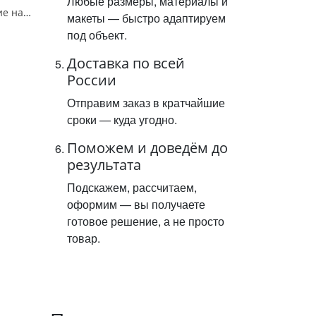
Любые размеры, материалы и
Знак 4.1.2. "Движение направо",D=900, Тип А Коммерческая (3 года),металл 0.8 мм
макеты — быстро адаптируем
под объект.
Доставка по всей
России
Отправим заказ в кратчайшие
сроки — куда угодно.
Поможем и доведём до
результата
Подскажем, рассчитаем,
оформим — вы получаете
готовое решение, а не просто
товар.