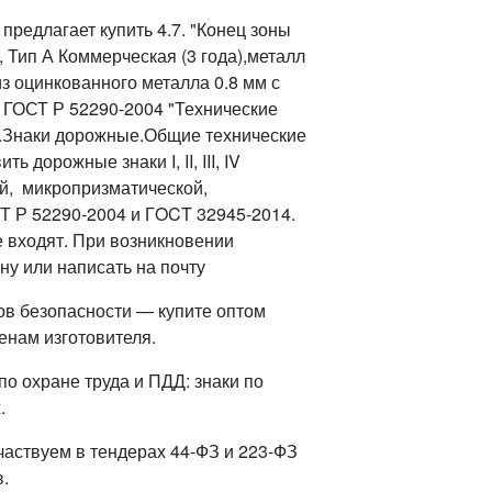
редлагает купить 4.7. "Конец зоны
 Тип А Коммерческая (3 года),металл
з оцинкованного металла 0.8 мм с
 ГОСТ Р 52290-2004 "Технические
.Знаки дорожные.Общие технические
дорожные знаки I, II, III, IV
й, микропризматической,
Т Р 52290-2004 и ГOCT 32945-2014.
е входят. При возникновении
ну или написать на почту
ов безопасности — купите оптом
енам изготовителя.
о охране труда и ПДД: знаки по
.
частвуем в тендерах 44-ФЗ и 223-ФЗ
.