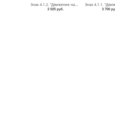
Знак 4.1.2. "Движение направо",D=700, Тип А Коммерческая (3 года),металл 0.8 мм
2 025 руб.
3 700 ру