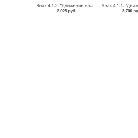
Знак 4.1.2. "Движение направо",D=700, Тип А Коммерческая (3 года),металл 0.8 мм
2 025 руб.
3 700 ру