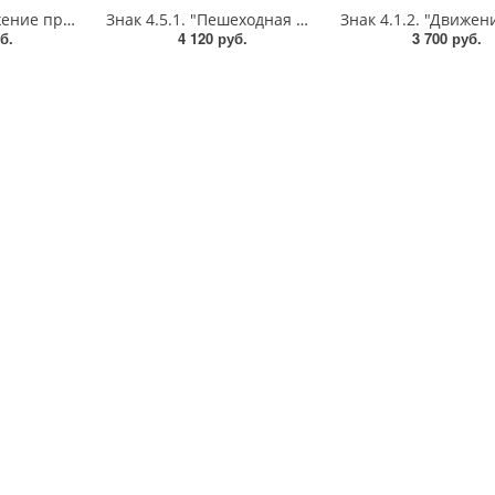
Знак 4.1.1. "Движение прямо",D=900, Тип А Коммерческая (3 года),металл 0.8 мм
Знак 4.5.1. "Пешеходная дорожка",D=900, Тип А (1б) Микропризм. (7-9 лет)металл 0.8 мм
б.
4 120 руб.
3 700 руб.