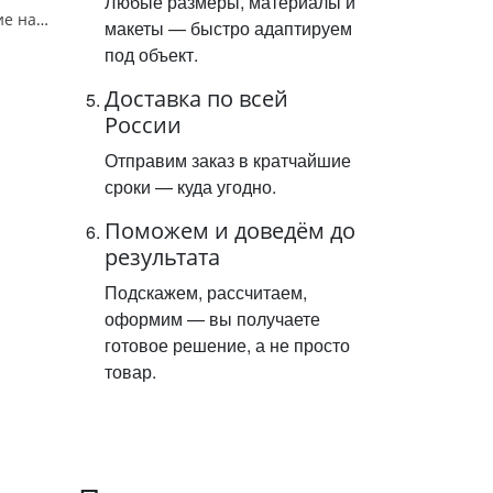
Любые размеры, материалы и
Знак 4.1.2. "Движение направо",D=900, Тип А Коммерческая (3 года),металл 0.8 мм
макеты — быстро адаптируем
под объект.
Доставка по всей
России
Отправим заказ в кратчайшие
сроки — куда угодно.
Поможем и доведём до
результата
Подскажем, рассчитаем,
оформим — вы получаете
готовое решение, а не просто
товар.