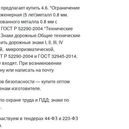
редлагает купить 4.6. "Ограничение
нженерная (5 лет)металл 0.8 мм.
ованного металла 0.8 мм с
 ГОСТ Р 52290-2004 "Технические
.Знаки дорожные.Общие технические
дорожные знаки I, II, III, IV
й, микропризматической,
Т Р 52290-2004 и ГOCT 32945-2014.
е входят. При возникновении
ну или написать на почту
ов безопасности — купите оптом
енам изготовителя.
о охране труда и ПДД: знаки по
.
частвуем в тендерах 44-ФЗ и 223-ФЗ
.