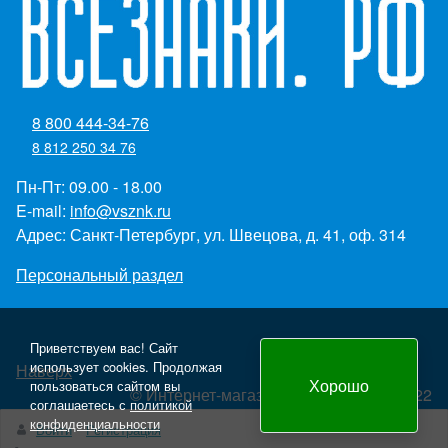
8 800 444-34-76
8 812 250 34 76
Пн-Пт: 09.00 - 18.00
E-mail:
info@vsznk.ru
Адрес: Санкт-Петербург, ул. Швецова, д. 41, оф. 314
Персональный раздел
Приветствуем вас! Сайт
использует cookies. Продолжая
Наверх
Хорошо
пользоваться сайтом вы
© Интернет-магазин "Всезнаки.рф" 2022
соглашаетесь с
политикой
Создание и продвижение сайта - Panteon WS
конфиденциальности
Войти
Регистрация
yml