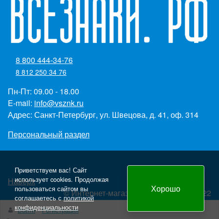
8 800 444-34-76
8 812 250 34 76
Пн-Пт: 09.00 - 18.00
E-mail:
info@vsznk.ru
Адрес: Санкт-Петербург, ул. Швецова, д. 41, оф. 314
Персональный раздел
Приветствуем вас! Сайт
использует cookies. Продолжая
Наверх
Хорошо
пользоваться сайтом вы
© Интернет-магазин "Всезнаки.рф" 2022
соглашаетесь с
политикой
Создание и продвижение сайта - Panteon WS
конфиденциальности
Войти
Регистрация
yml