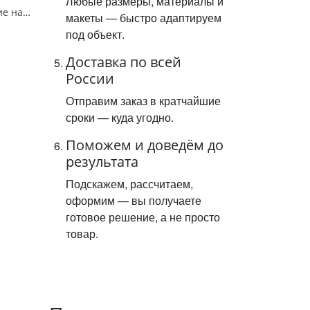
Любые размеры, материалы и
Знак 4.1.2. "Движение направо",D=900, Тип А Коммерческая (3 года),металл 0.8 мм
макеты — быстро адаптируем
под объект.
Доставка по всей
России
Отправим заказ в кратчайшие
сроки — куда угодно.
Поможем и доведём до
результата
Подскажем, рассчитаем,
оформим — вы получаете
готовое решение, а не просто
товар.