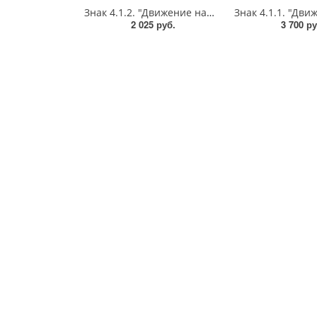
Знак 4.1.2. "Движение направо",D=700, Тип А Коммерческая (3 года),металл 0.8 мм
2 025 руб.
3 700 ру