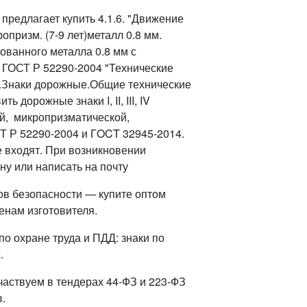
редлагает купить 4.1.6. "Движение
опризм. (7-9 лет)металл 0.8 мм.
ованного металла 0.8 мм с
 ГОСТ Р 52290-2004 "Технические
.Знаки дорожные.Общие технические
дорожные знаки I, II, III, IV
й, микропризматической,
Т Р 52290-2004 и ГOCT 32945-2014.
е входят. При возникновении
ну или написать на почту
ов безопасности — купите оптом
енам изготовителя.
о охране труда и ПДД: знаки по
.
частвуем в тендерах 44-ФЗ и 223-ФЗ
.