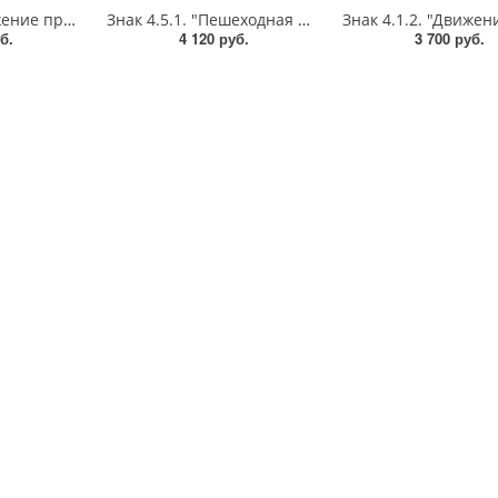
Знак 4.1.1. "Движение прямо",D=900, Тип А Коммерческая (3 года),металл 0.8 мм
Знак 4.5.1. "Пешеходная дорожка",D=900, Тип А (1б) Микропризм. (7-9 лет)металл 0.8 мм
б.
4 120 руб.
3 700 руб.