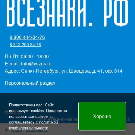
8 800 444-34-76
8 812 250 34 76
Пн-Пт: 09.00 - 18.00
E-mail:
info@vsznk.ru
Адрес: Санкт-Петербург, ул. Швецова, д. 41, оф. 314
Персональный раздел
Приветствуем вас! Сайт
использует cookies. Продолжая
Наверх
Хорошо
пользоваться сайтом вы
© Интернет-магазин "Всезнаки.рф" 2022
соглашаетесь с
политикой
Создание и продвижение сайта - Panteon WS
конфиденциальности
Войти
Регистрация
yml