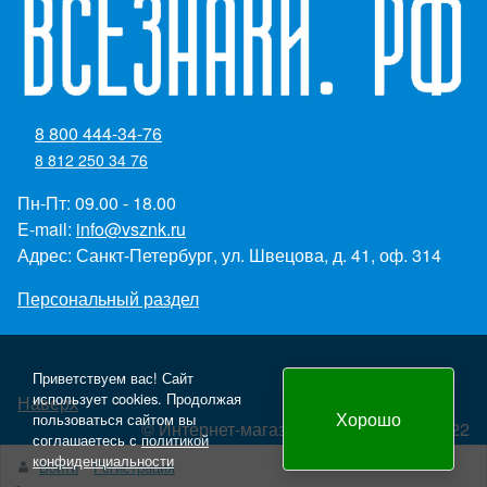
8 800 444-34-76
8 812 250 34 76
Пн-Пт: 09.00 - 18.00
E-mail:
info@vsznk.ru
Адрес: Санкт-Петербург, ул. Швецова, д. 41, оф. 314
Персональный раздел
Приветствуем вас! Сайт
использует cookies. Продолжая
Наверх
Хорошо
пользоваться сайтом вы
© Интернет-магазин "Всезнаки.рф" 2022
соглашаетесь с
политикой
Создание и продвижение сайта - Panteon WS
конфиденциальности
Войти
Регистрация
yml