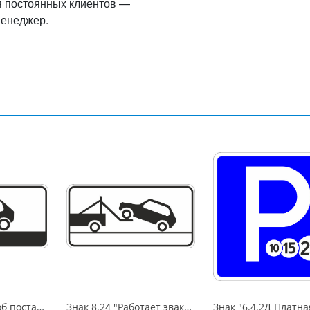
я постоянных клиентов —
менеджер.
Знак 8.6.6 "Способ постановки ТС на стоянку", 350*700, Тип А (1б) Микропризм. (7-9 лет)металл 0.8 мм
Знак 8.24 "Работает эвакуатор", 350*700, Тип А Коммерческая (3 года),металл 0.8 мм