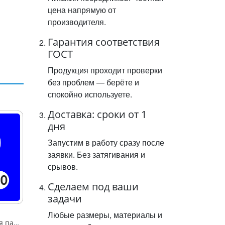
цена напрямую от
производителя.
Гарантия соответствия
ГОСТ
Продукция проходит проверки
без проблем — берёте и
спокойно используете.
Доставка: сроки от 1
дня
Запустим в работу сразу после
заявки. Без затягивания и
срывов.
Сделаем под ваши
задачи
Любые размеры, материалы и
Знак "6.4.2Д Платная парковка для автотранспорта»,B=600,Тип А Коммерческая (3 года),металл 0.8 мм