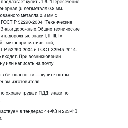
редлагает купить 1.6. "Пересечение
енерная (5 лет)металл 0.8 мм.
ованного металла 0.8 мм с
 ГОСТ Р 52290-2004 "Технические
.Знаки дорожные.Общие технические
дорожные знаки I, II, III, IV
й, микропризматической,
Т Р 52290-2004 и ГOCT 32945-2014.
е входят. При возникновении
ну или написать на почту
ов безопасности — купите оптом
енам изготовителя.
о охране труда и ПДД: знаки по
.
частвуем в тендерах 44-ФЗ и 223-ФЗ
.